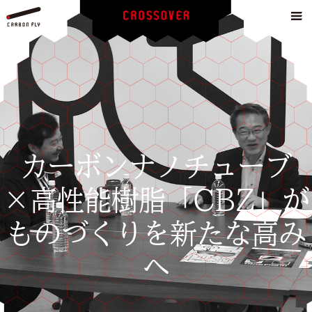
カーボンナノチューブ
×高性能樹脂「CBZ」が
ものづくりを新たな高み
へ