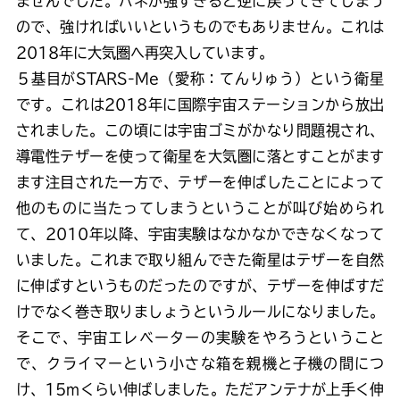
ませんでした。バネが強すぎると逆に戻ってきてしまう
ので、強ければいいというものでもありません。これは
2018年に大気圏へ再突入しています。
５基目がSTARS-Me（愛称：てんりゅう）という衛星
です。これは2018年に国際宇宙ステーションから放出
されました。この頃には宇宙ゴミがかなり問題視され、
導電性テザーを使って衛星を大気圏に落とすことがます
ます注目された一方で、テザーを伸ばしたことによって
他のものに当たってしまうということが叫び始められ
て、2010年以降、宇宙実験はなかなかできなくなって
いました。これまで取り組んできた衛星はテザーを自然
に伸ばすというものだったのですが、テザーを伸ばすだ
けでなく巻き取りましょうというルールになりました。
そこで、宇宙エレベーターの実験をやろうということ
で、クライマーという小さな箱を親機と子機の間につ
け、15mくらい伸ばしました。ただアンテナが上手く伸