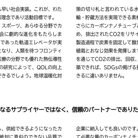
も早い社会実装。これが、わた
策の切り札と言われている
業理念であり活動目標です。
輸・貯蔵方法を実現できる素
、スポーツ、あらゆる分野でカ
さらにカーボンナノチューブ
会に劇的な進化をもたらしま
め、排出されたCO2をリサ
語であった軌道エレベータが実
製造過程で炭素を固定して酸
となり、人類を待つフロンティ
植栽とおなじ効果を発揮しま
医療の分野でも優れた熱伝導性
を通じてCO2の排出、回収
の研究によって、QOLの向上
築できれば、SDGsの掲げ
できるでしょう。地球温暖化対
きるに違いありません。
なるサプライヤーではなく、
信頼のパートナーであり
し、供給できるようになったカ
企業に納入しても良いのです
絶対に真似のできない品質で
て必要な量のカーボンナノチ