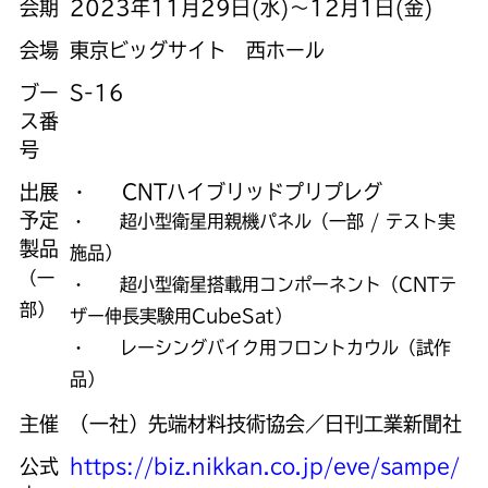
会期
2023年11月29日(水)～12月1日(金)
会場
東京ビッグサイト 西ホール
ブー
S-16
ス番
号
出展
・ CNTハイブリッドプリプレグ
予定
・ 超小型衛星用親機パネル（一部 / テスト実
製品
施品）
（一
・ 超小型衛星搭載用コンポーネント（CNTテ
部）
ザー伸長実験用CubeSat）
・ レーシングバイク用フロントカウル（試作
品）
主催
（一社）先端材料技術協会／日刊工業新聞社
公式
https://biz.nikkan.co.jp/eve/sampe/