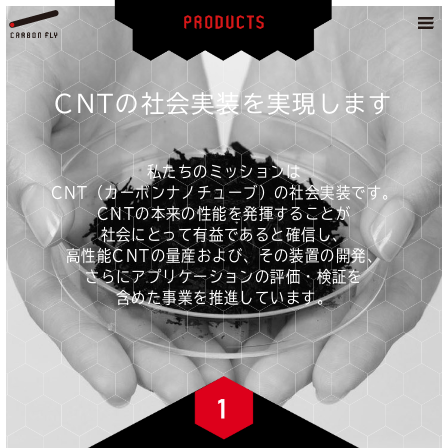
CNTの社会実装を実現します
私たちのミッションは
CNT（カーボンナノチューブ）の社会実装です。
CNTの本来の性能を発揮することが
社会にとって有益であると確信し、
高性能CNTの量産および、その装置の開発、
さらにアプリケーションの評価・検証を
含めた事業を推進しています。